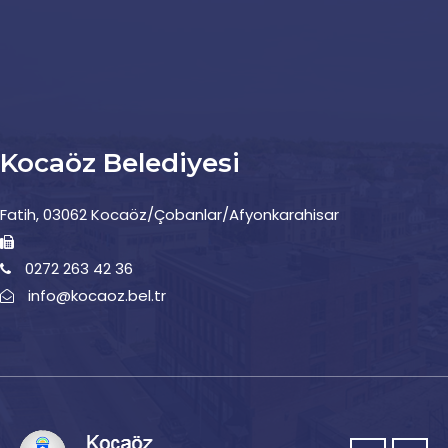
Kocaöz Belediyesi
Fatih, 03062 Kocaöz/Çobanlar/Afyonkarahisar
0272 263 42 36
info@kocaoz.bel.tr