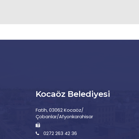
Kocaöz Belediyesi
Fatih, 03062 Kocaöz/
Çobanlar/Afyonkarahisar
0272 263 42 36