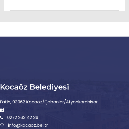
Kocaöz Belediyesi
Fatih, 03062 Kocaöz/Çobanlar/Afyonkarahisar
0272 263 42 36
info@kocaoz.bel.tr